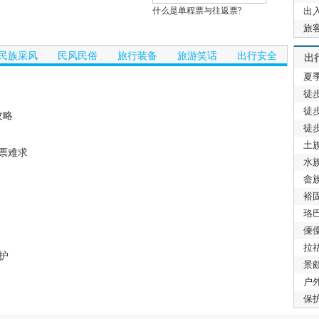
什么是单程票与往返票?
出
旅
民族采风
民风民俗
旅行装备
旅游笑话
出行安全
出
夏
徒
徒
攻略
徒
土
一票难求
水
畲
裕
珞
傈
拉
护
景
户
保