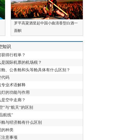
罗平高粱酒竖起中国小曲清香型白酒一
面帜
空知识
何获得行程单？
么是国际机票的机场税？
济舱、公务舱和头等舱具体有什么区别？
空代码
航专业术语解释
航灯的功能与作用
么是空中走廊？
空”与“航天”的区别
品航线”
等舱与经济舱有什么区别
照的种类
证注意事项