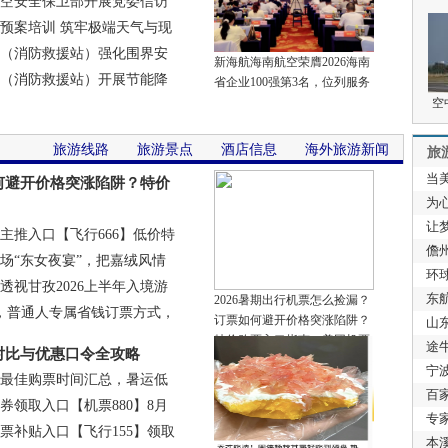
空安全保卫部开展党委信访
预案培训 筑牢极端天气与现
（消防救援站）强化围界安
新海航海南航空荣膺2026海南
（消防救援站）开展节能降
省企业100强第3名，位列服务
业企业50强榜首
空
F
旅游线路
旅游景点
酒店信息
海外旅游新闻
旅
当
如何避开价格突涨陷阱？特价
则
为
油优惠，领券
让
主推入口【飞行666】低价特
亿
儋
场“东女夜宴”，把嘉绒风情
翔
环球
视甘孜2026上半年入境游
活
东
2026暑期出行机票怎么捡漏？
调，普通人专属省钱订票方式，
订票如何避开价格突涨陷阱？
山
特价购票入口指南，美团机票
途
对比与优惠口令全攻略
补贴搭配燃油优惠，领券
综
宁
、最佳购票时间汇总，暑运低
流
百
领取入口【机票880】8月
热
专
票补贴入口【飞行155】领取
本