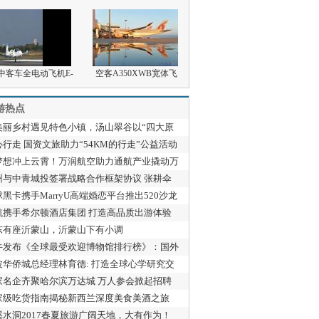
中客车全电动飞机E-
空客A350XWB宽体飞
an成功完成英吉利...
机：缔造高效
游热点
美丽乡村遇见特色小镇，汤山翠谷以“四大原
”再升级
心行走 国资文旅助力“54KM的行走”公益活动
梦想冲上云霄！万润航空助力通航产业撬动万
级市场
州与中青城投签署战略合作框架协议 张耕伞
宇出席签字仪式并分别致辞
黑卡携手MarryU高端婚恋平台推出520沙龙
动
航携手希尔顿酒店集团 打造高品质出游体验
东有座沂蒙山，沂蒙山下有小调
牛发布《全球最受欢迎博物馆排行榜》：国外
合类博物馆持续走俏
波华侨城总经理林育德: 打造全球心学研究交
中心
家名企齐聚哈尔滨万达城 万人参会掀起招聘
潮
家级吃货指南揭秘新西兰深度美食美酒之旅
溪水洞2017春夏旅游广阔天地，大有作为！