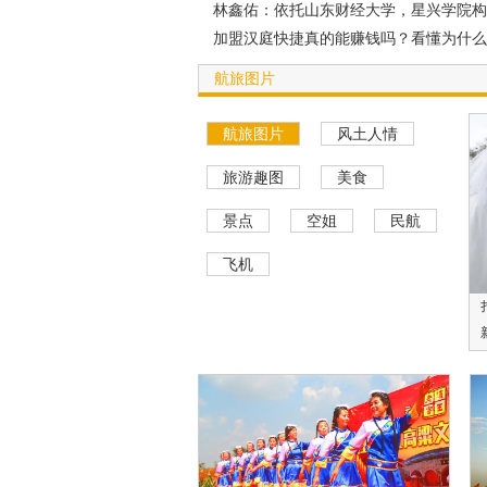
长效优惠券，国内航班订票先领券轻松省
林鑫佑：依托山东财经大学，星兴学院构
加盟汉庭快捷真的能赚钱吗？看懂为什么
改造首选
航旅图片
航旅图片
风土人情
旅游趣图
美食
景点
空姐
民航
飞机