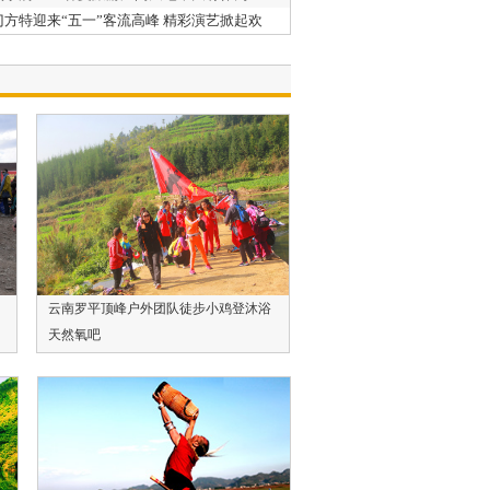
门方特迎来“五一”客流高峰 精彩演艺掀起欢
浪潮
云南罗平顶峰户外团队徒步小鸡登沐浴
天然氧吧