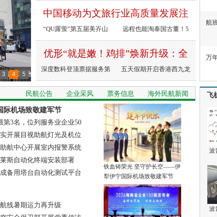
流，中大伟业助景区博物
谷”航线复航！ 济南外籍
AI+私域出海新基建时代
中国移动为文旅行业高质量发展注
馆打造特色IP路线
入境游客迎来增长新动能
航
“QU露萤”第五届美岕山
入新质生产力
远程也能淘泰国古董！5
野赏萤节暨露营季开正式
月6日曼谷河城RCB线上
优形“就是嫩！鸡排”焕新升级：全
万
幕
拍卖来了
深度数科登顶票据服务第
程可溯源，看得见的安心保障
五天假期开启香港西九龙
：补录窗口期捡漏攻略，响应
3
4
5
一，专业实力锻造行业传
文化、艺术休闲之旅及率
民航公告
企业采风
票务信息
海外民航新闻
飞
奇
先收集ELEMENTS圆方
塑人文雅奢酒店格局
国际机场致敬建军节
商场优惠
强第3名，位列服务业企业50
实开展目视助航灯光及机位
助航中心开展室内报警系统
波
莱斯自动化终端安装部署
铁血铸荣光 坚守护长空——伊
成备用塔台自动化测试平台
犁伊宁国际机场致敬建军节
航线暑期运力再升级
波