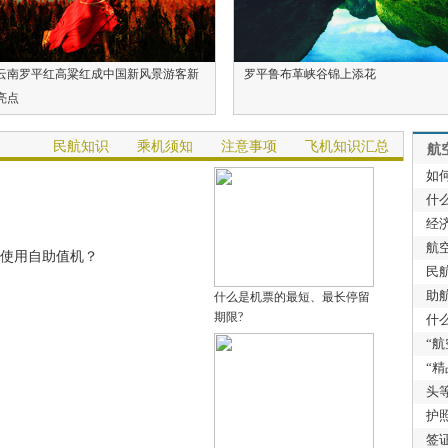
云南罗平红高粱红成中国新风景游客新
罗平鲁布革峡谷锦上添花
亮点
民航知识
乘机须知
注意事项
飞机知识汇总
航
如
什
经
航
使用自助值机？
民
助
什么是机票的最短、最长停留
期限?
什
“航
“精
头
护
签