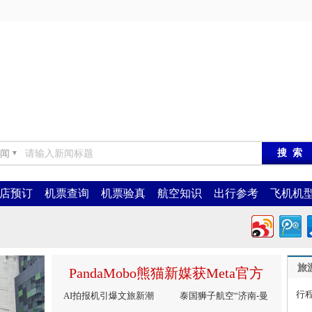
闻
▼
店预订
机票查询
机票验真
航空知识
出行参考
飞机机
旅
PandaMobo熊猫新媒获Meta官方
行
AI拍报机引爆文旅新潮
WhatsApp BSP认证，JoinMC开启
泰国狮子航空“济南-曼