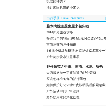
机票的种类？
预订国际机票的小常识
出行手册 Travel brochures
藤木病院主题鬼屋来包头啦
2014仰光旅游攻略
等待12年的轮回 2014西藏冈仁波齐转山
言简意赅的户外知识
4省18个机场航班延误 京沪铁路多车次
户外徒步饮水注意事项
野外防范之中暑、冻疮、水泡、昏厥
去西藏旅游一定要知道的17个禁忌
应该怎样准备你的驴行药包
如何保护好“小白脸”皮肤晒伤后的紧急救
户外活动中的LNT法则
野外饮用水的净化处理