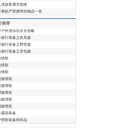
入境旅客通关指南
客乘机严禁携带的物品一览
行推荐
季户外游泳玩水全攻略
步旅行装备之炊具篇
步旅行装备之野营篇
步旅行装备之背包篇
族情歌
族情歌
族情歌
固族情歌
巴族情歌
僳族情歌
祜族情歌
颇族情歌
外露宿装备
护劳防装备和药品