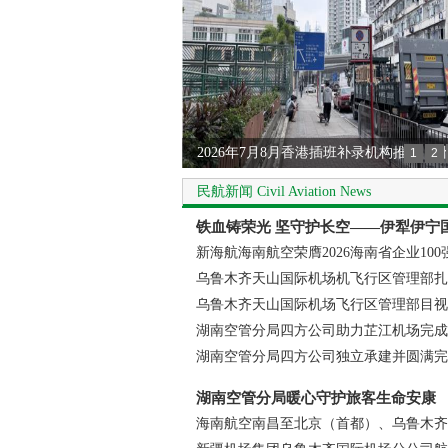
2026年7月8月香港插班补录机构推荐
1
2
快的机构才靠谱
民航新闻 Civil Aviation News
雅致酒店一月连签八城，以东方美学重
铁血铸荣光 坚守护长空——伊犁伊宁
新海航海南航空荣膺2026海南省企业100
强榜首
乌鲁木齐天山国际机场机飞行区管理部扎
引导灯现场监管保障工作
乌鲁木齐天山国际机场飞行区管理部目视
专项检查
湖南空管分局四方公司助力芷江机场完成
湖南空管分局四方公司独立承建并圆满完
安装调试工作
湖南空管分局暖心守护旅客生命安康
海南航空南昌至北京（首都）、乌鲁木齐