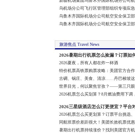
新疆机场集团乌鲁木齐国际机场分公司航
接待日活动
乌机场分公司飞行区管理部组织专项应急
场应急处置双防线
乌鲁木齐国际机场分公司航空安全保卫部
全管控护航旺季出行
乌鲁木齐国际机场分公司航空安全保卫部
耗专项行动
旅游焦点 Travel News
2026暑期出行机票怎么捡漏？订票
购票入口指南，美团机票补贴搭配燃
2026夏夜，所有人都在炸一杯酒
特价机票高铁票购票攻略：美团官方合作
价机票购买入口跳转新手速看
古碉、锅庄、美食、清凉……丹巴梭坡这
拉满了！
世界目光，何以聚焦甘孜？——第三只眼透
2026机票怎么买划算？8月燃油费用下
特价机票选购深度分析指南
2026三星级酒店怎么订更便宜？平台
2026机票怎么买更划算？订票平台挑选
价购票与补贴领取全指南
同航班票价差距很大！美团长效机票优惠券
美团官方授权合作核心入口全航线通用
暑期出行机票持续涨价？找到美团官方机