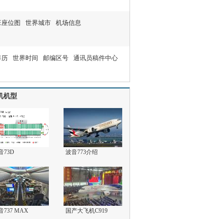
班座位图
世界城市
机场信息
年历
世界时间
邮编区号
通讯员稿件中心
机机型
音73D
波音773介绍
音737 MAX
国产大飞机C919