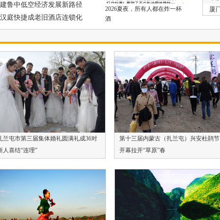
下数
建鲁中低空经济发展新路径
2026夏夜，所有人都在炸一杯
厦
汉庭快捷成老旧酒店连锁化
酒
乐
扎兰屯市第三届集体婚礼圆满礼成36对
第十三届内蒙古（扎兰屯）兴安杜鹃节
新人喜结“连理”
开幕拉开“草原”春